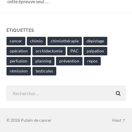
cette épreuve seul …
ÉTIQUETTES
cancer
chimio
chimiothérapie
dépistage
opération
orchidectomie
PAC
palpation
perfusion
planning
prévention
repos
rémission
testicules
Rechercher :
© 2026
Putain de cancer
Haut ↑