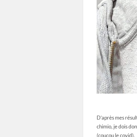
D’après mes résult
chimio, je dois do
(coucou le covid).