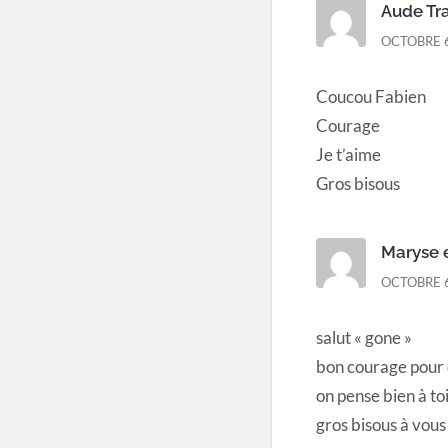
Aude Tr
OCTOBRE 6
Coucou Fabien
Courage
Je t’aime
Gros bisous
Maryse 
OCTOBRE 6
salut « gone »
bon courage pour 
on pense bien à to
gros bisous à vou