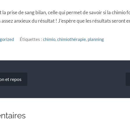
it la prise de sang bilan, celle qui permet de savoir si la chimio f
is assez anxieux du résultat ! J’espère que les résultats seront
gorized
Étiquettes :
chimio
,
chimiothérapie
,
planning
n
on et repos
ntaires