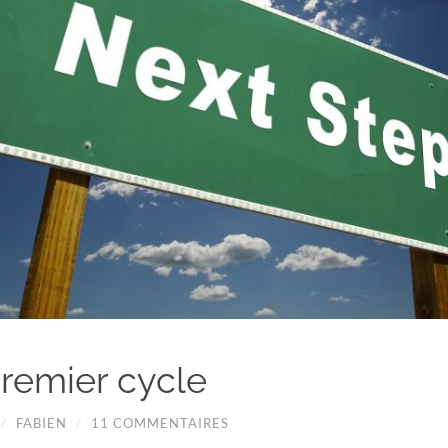
premier cycle
/
FABIEN
/
11 COMMENTAIRES