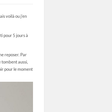
is voilà ou j’en
ti pour 5 jours à
 me reposer. Par
e tombent aussi,
enir pour le moment