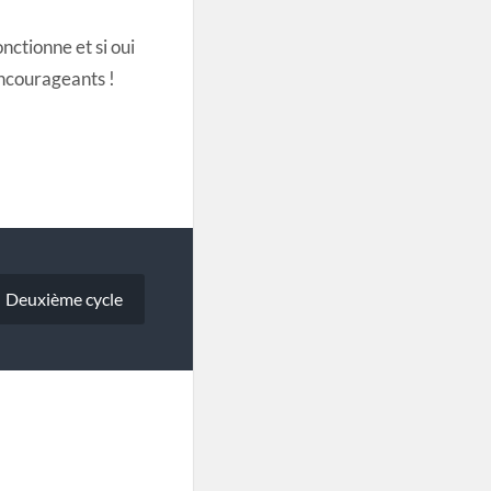
onctionne et si oui
 encourageants !
Deuxième cycle