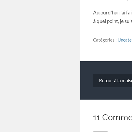
Aujourd’hui j’ai fa
à quel point, je su
Catégories :
Uncate
Navigatio
Retour à la mais
de
l’article
11 Comme