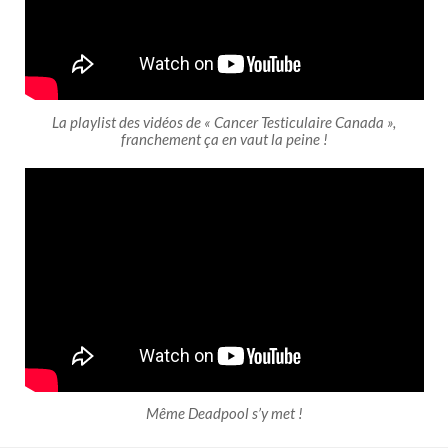
La playlist des vidéos de « Cancer Testiculaire Canada »,
franchement ça en vaut la peine !
Même Deadpool s’y met !